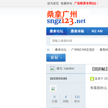
设为首页
收藏本站
广告联系专用QQ：
桑拿论坛
桑拿体验
MZ AM
桑拿论坛
广州MZ AM交流区
番禺MZ
楼主:
csjodon
【回归帖
桑
»
›
›
8243034160
发表于 2022
有最新的么
0
8
131
主题
回帖
积分