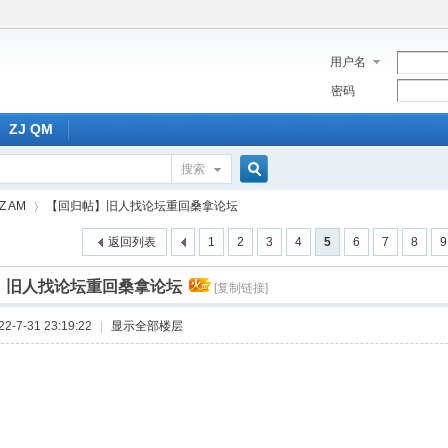
用户名
密码
ZJ QM
搜索
搜
 AM
【回归帖】旧人找论坛重回桑拿论坛
返回列表
1
2
3
4
5
6
7
8
9
索
】旧人找论坛重回桑拿论坛
[复制链接]
›
-7-31 23:19:22
|
显示全部楼层