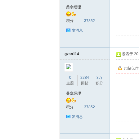
桑拿经理
拿
积分
37852
发消息
gzsn114
发表于 2026
此帖仅作
网
0
2284
3万
主题
回帖
积分
桑拿经理
积分
37852
发消息
论