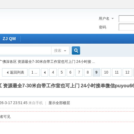
用户名
密码
ZJ QM
搜索
搜
广佛深各区 资源最全7-30米自带工作室也可上门 24小时接 ...
返回列表
1 ...
4
5
6
7
8
9
10
11
12
索
 资源最全7-30米自带工作室也可上门 24小时接单微信puyou66 Q
-3-17 23:51:45
来自手机
|
显示全部楼层
者可见