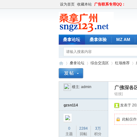
设为首页
收藏本站
广告联系专用QQ：
桑拿论坛
桑拿体验
MZ AM
桑拿论坛
综合交流区
红场推荐
楼主:
admin
广佛深各区
桑
»
›
›
›
链接]
gzsn114
发表于 2026
此帖仅作
0
2284
3万
主题
回帖
积分