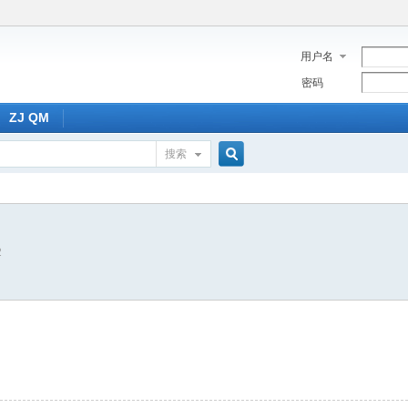
用户名
密码
ZJ QM
搜索
搜
2
索