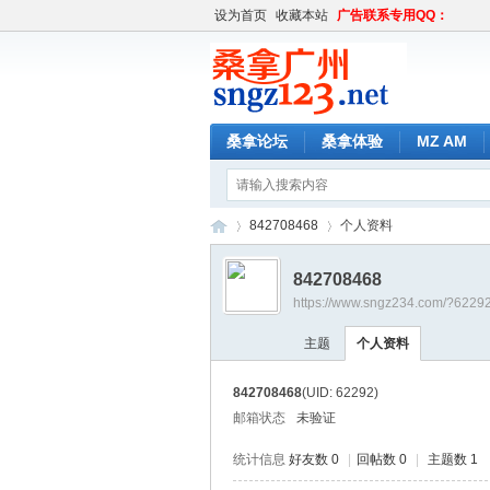
设为首页
收藏本站
广告联系专用QQ：
桑拿论坛
桑拿体验
MZ AM
842708468
个人资料
842708468
https://www.sngz234.com/?6229
桑
›
›
主题
个人资料
842708468
(UID: 62292)
邮箱状态
未验证
统计信息
好友数 0
|
回帖数 0
|
主题数 1