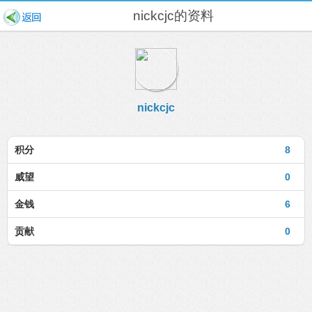
nickcjc的资料
nickcjc
积分
8
威望
0
金钱
6
贡献
0