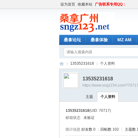
设为首页
收藏本站
广告联系专用QQ：
桑拿论坛
桑拿体验
MZ AM
13535231618
个人资料
13535231618
https://www.sngz234.com/?7071
桑
›
›
主题
个人资料
13535231618
(UID: 70717)
邮箱状态
未验证
统计信息
好友数 0
|
回帖数 102
|
主题数 