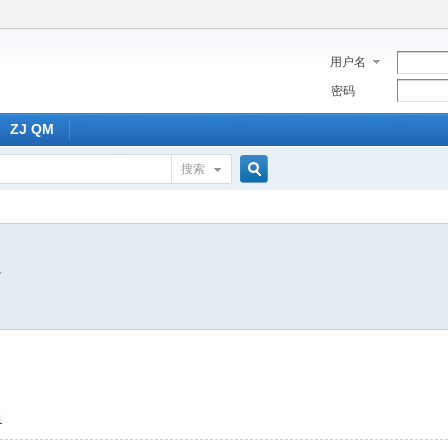
用户名
密码
ZJ QM
搜索
搜
7
索
1