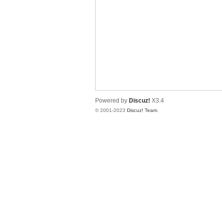
拿
Powered by
Discuz!
X3.4
© 2001-2023
Discuz! Team
.
网
论