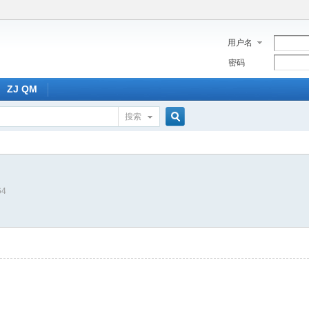
用户名
密码
ZJ QM
搜索
搜
64
索