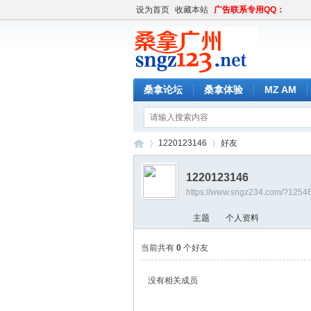
设为首页
收藏本站
广告联系专用QQ：
桑拿论坛
桑拿体验
MZ AM
1220123146
好友
1220123146
https://www.sngz234.com/?1254
桑
›
›
主题
个人资料
当前共有
0
个好友
没有相关成员