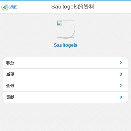
Saultogels的资料
Saultogels
积分
2
威望
0
金钱
2
贡献
0